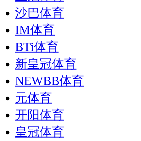
沙巴体育
IM体育
BTi体育
新皇冠体育
NEWBB体育
元体育
开阳体育
皇冠体育