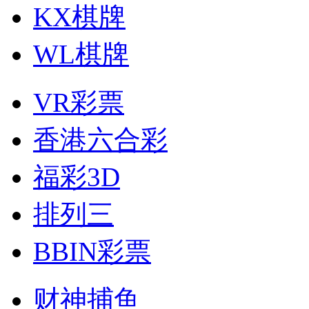
KX棋牌
WL棋牌
VR彩票
香港六合彩
福彩3D
排列三
BBIN彩票
财神捕鱼