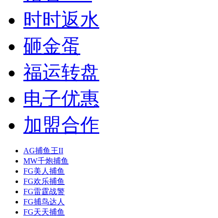
时时返水
砸金蛋
福运转盘
电子优惠
加盟合作
AG捕鱼王II
MW千炮捕鱼
FG美人捕鱼
FG欢乐捕鱼
FG雷霆战警
FG捕鸟达人
FG天天捕鱼